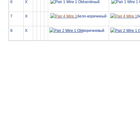
6
X
зелёный
7
X
бело-коричнеый
б
8
X
коричневый