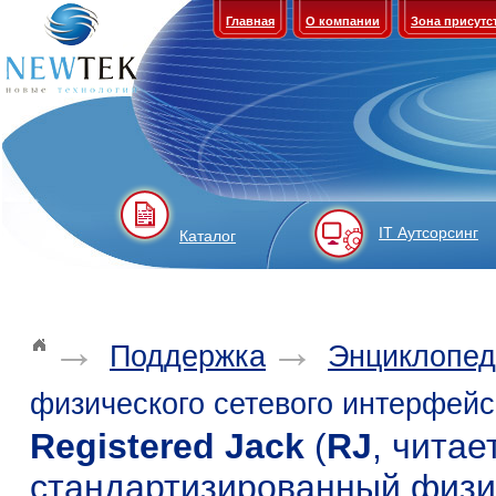
Главная
О компании
Зона присутс
IT Аутсорсинг
Каталог
→
→
Поддержка
Энциклопед
физического сетевого интерфейс
Registered Jack
(
RJ
, чита
стандартизированный физи