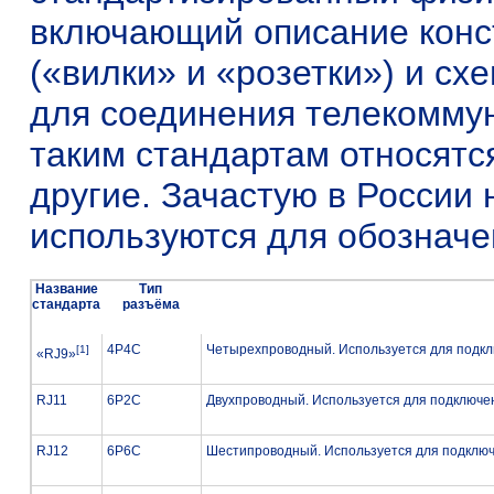
включающий описание конс
(«вилки» и «розетки») и сх
для соединения телекоммун
таким стандартам относят
другие. Зачастую в России
используются для обозначе
Название
Тип
стандарта
разъёма
4P4C
Четырехпроводный. Используется для подкл
[1]
«RJ9»
RJ11
6P2C
Двухпроводный. Используется для подключе
RJ12
6P6C
Шестипроводный. Используется для подклю