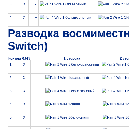
3
X
T
-
зелёный
4
X
T
+
белый/зелёный
Разводка восмиместн
Switch)
Контакт
RJ45
1 сторона
2 ст
1
X
бело-оранжевый
б
2
X
оранжевый
о
3
X
бело-зеленый
б
4
X
синий
5
X
бело-синий