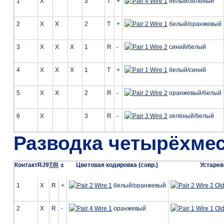
1
X
3
T
+
белый/зелёный
2
X
X
2
T
+
белый/оранжевый
3
X
X
X
1
R
-
синий/белый
4
X
X
X
1
T
+
белый/синий
5
X
X
2
R
-
оранжевый/белый
6
X
3
R
-
зелёный/белый
Разводка четырёхмес
Контакт
RJ9
T/R
±
Цветовая кодировка (совр.)
Устарев
1
X
R
+
белый/оранжевый
2
X
R
-
оранжевый