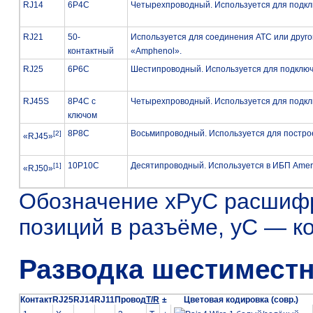
RJ14
6P4C
Четырехпроводный. Используется для подк
RJ21
50-
Используется для соединения АТС или друго
контактный
«Amphenol».
RJ25
6P6C
Шестипроводный. Используется для подклю
RJ45S
8P4C с
Четырехпроводный. Используется для подк
ключом
8P8C
Восьмипроводный. Используется для постро
[2]
«RJ45»
10P10C
Десятипроводный. Используется в ИБП Americ
[1]
«RJ50»
Обозначение хPyC расшифр
позиций в разъёме, yC — ко
Разводка шестиместн
Контакт
RJ25
RJ14
RJ11
Провод
T/R
±
Цветовая кодировка (совр.)