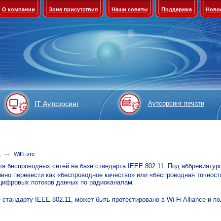
О компании
Зона присутствия
Наши советы
Поддержка
Ново
IT Аутсорсинг
Аутсорсинг печати
→
k
WiFi-это
ля беспроводных сетей на базе стандарта IEEE 802.11. Под аббревиатуро
овно перевести как «беспроводное качество» или «беспроводная точност
цифровых потоков данных по радиоканалам.
тандарту IEEE 802.11, может быть протестировано в Wi-Fi Alliance и 